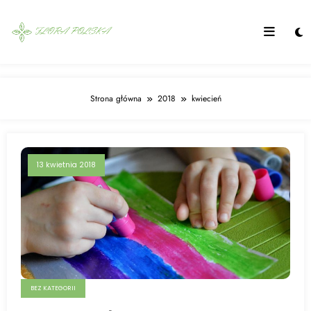
Skip
to
content
Strona główna
2018
kwiecień
13 kwietnia 2018
BEZ KATEGORII