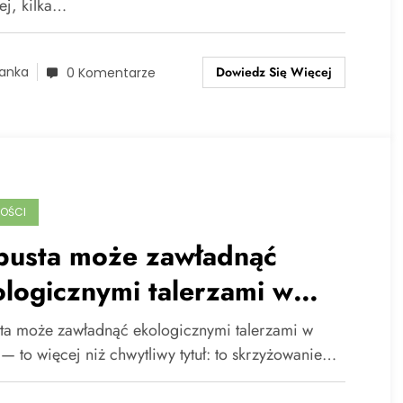
ej, kilka…
Dowiedz Się Więcej
anka
0 Komentarze
OŚCI
pusta może zawładnąć
logicznymi talerzami w
26
ta może zawładnąć ekologicznymi talerzami w
— to więcej niż chwytliwy tytuł: to skrzyżowanie…