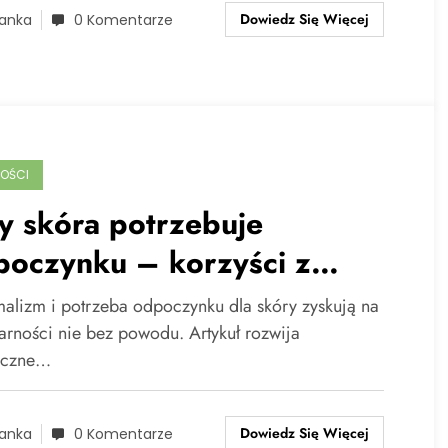
Dowiedz Się Więcej
anka
0 Komentarze
OŚCI
y skóra potrzebuje
poczynku – korzyści z
raniczenia kosmetyków
malizm i potrzeba odpoczynku dla skóry zyskują na
arności nie bez powodu. Artykuł rozwija
yczne…
Dowiedz Się Więcej
anka
0 Komentarze