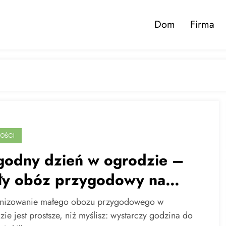
Dom
Firma
OŚCI
godny dzień w ogrodzie –
ły obóz przygodowy na
łach domu
nizowanie małego obozu przygodowego w
ie jest prostsze, niż myślisz: wystarczy godzina do