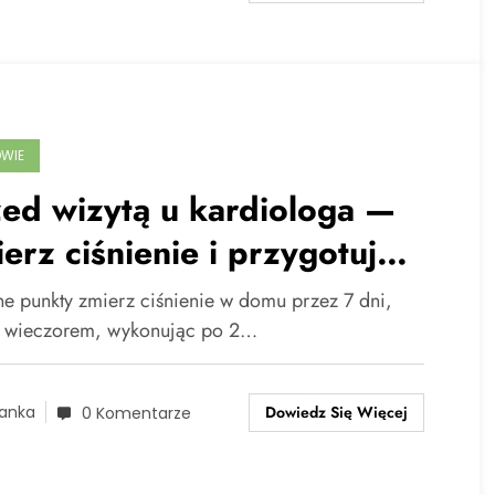
WIE
ed wizytą u kardiologa —
erz ciśnienie i przygotuj
iki
e punkty zmierz ciśnienie w domu przez 7 dni,
i wieczorem, wykonując po 2…
Dowiedz Się Więcej
anka
0 Komentarze