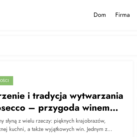
Dom
Firma
OŚCI
zenie i tradycja wytwarzania
osecco – przygoda winem
włoskim stylu
y słyną z wielu rzeczy: pięknych krajobrazów,
nej kuchni, a także wyjątkowych win. Jednym z…