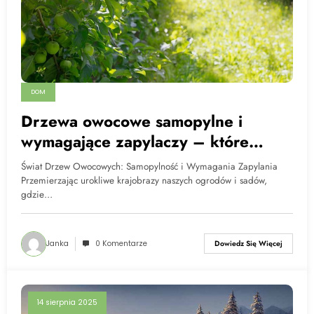
DOM
Drzewa owocowe samopylne i
wymagające zapylaczy – które
gatunki potrzebują wsparcia w
Świat Drzew Owocowych: Samopylność i Wymagania Zapylania
zapylaniu, a które radzą sobie same
Przemierzając urokliwe krajobrazy naszych ogrodów i sadów,
gdzie…
Janka
0 Komentarze
Dowiedz Się Więcej
14 sierpnia 2025