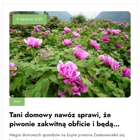
6 sierpnia 2025
DOM
Tani domowy nawóz sprawi, że
piwonie zakwitną obficie i będą
cudownie pachnieć – poznaj
Magia domowych sposobów na bujne piwonie Zastanawiałeś się