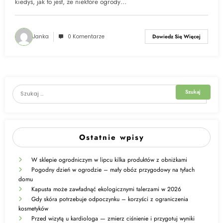
sprawdzony sposób
kiedyś, jak to jest, że niektóre ogrody…
Janka
0 Komentarze
Dowiedz Się Więcej
Ostatnie wpisy
W sklepie ogrodniczym w lipcu kilka produktów z obniżkami
Pogodny dzień w ogrodzie – mały obóz przygodowy na tyłach
domu
Kapusta może zawładnąć ekologicznymi talerzami w 2026
Gdy skóra potrzebuje odpoczynku – korzyści z ograniczenia
kosmetyków
Przed wizytą u kardiologa — zmierz ciśnienie i przygotuj wyniki