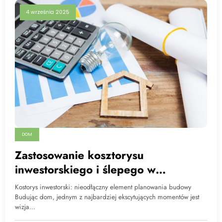
4 września 2025
DOM
Zastosowanie kosztorysu
inwestorskiego i ślepego w
planowaniu i realizacji budowy domu
Kostorys inwestorski: nieodłączny element planowania budowy
Budując dom, jednym z najbardziej ekscytujących momentów jest
wizja…