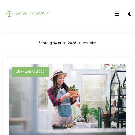
Skip
to
content
Strona główna
2025
wrzesień
25 września 2025