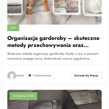
DOM
Organizacja garderoby – skuteczne
metody przechowywania oraz
funkcjonalne elementy wyposażenia
Skuteczne metody organizacji garderoby Każdy z nas, w pewnym
szafy
momencie swojego życia, doświadczył uczucia zagubienia…
Janka
0 Komentarze
Dowiedz Się Więcej
11 września 2025