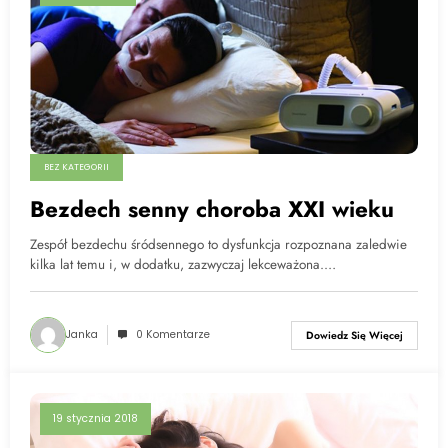
BEZ KATEGORII
Bezdech senny choroba XXI wieku
Zespół bezdechu śródsennego to dysfunkcja rozpoznana zaledwie
kilka lat temu i, w dodatku, zazwyczaj lekceważona.…
Janka
0 Komentarze
Dowiedz Się Więcej
19 stycznia 2018