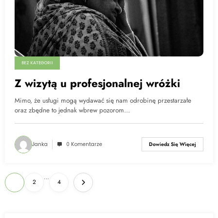
BEZ KATEGORII
Z wizytą u profesjonalnej wróżki
Mimo, że usługi mogą wydawać się nam odrobinę przestarzałe
oraz zbędne to jednak wbrew pozorom…
Janka
0 Komentarze
Dowiedz Się Więcej
Nawigacja
…
1
2
4
po
wpisach