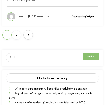
ich dobór nie jest tak…
Janka
0 Komentarze
Dowiedz Się Więcej
Nawigacja
1
2
po
wpisach
Ostatnie wpisy
W sklepie ogrodniczym w lipcu kilka produktów z obniżkami
Pogodny dzień w ogrodzie – mały obóz przygodowy na tyłach
domu
Kapusta może zawładnąć ekologicznymi talerzami w 2026