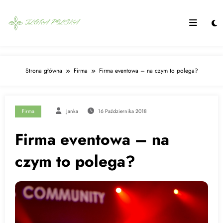
Skip
to
content
Strona główna
Firma
Firma eventowa – na czym to polega?
Firma
Janka
16 Października 2018
Firma eventowa – na
czym to polega?