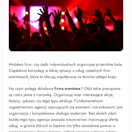
Mnóstwo firm, czy osób indywidualnych organizuje przeróżne bale.
Częstokroć korzystają w takiej sytuacji z usług rzetelnych firm
eventowych, które to oferują współpracę na terenie całego kraju.
Na czym polega działanie
firma eventowa
? Otóż takie powiązane
są rzecz jasna z rozrywką. Organizują więc interesujące akcje,
festyny, zabawy czy tego typu atrakcje. Fundamentalnym
zagadnieniem agencji zajmujących się eventami rozrywkowymi jest
organizacja i kompleksowa obsługa wydarzeń. Bez dwóch zdań
każda tego typu agencja posiada niezmiernie imponującą ofertę
usług, w gronie których to będzie nie tylko zawodowa pomoc w
zorganizowaniu danej imprezy, jednak również nadanie całemu