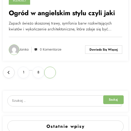
RÓŻNOŚCI
Ogród w angielskim stylu czyli jaki
Zapach świeżo skoszonej trawy, symfonia barw rozkwitających
kwiatów i wykończenie architektoniczne, które zdaje się być…
Janka
0 Komentarze
Dowiedz Się Więcej
Nawigacja
…
1
8
9
po
wpisach
Ostatnie wpisy