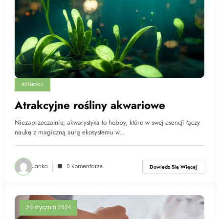
RÓŻNOŚCI
Atrakcyjne rośliny akwariowe
Niezaprzeczalnie, akwarystyka to hobby, które w swej esencji łączy
naukę z magiczną aurą ekosystemu w…
Janka
0 Komentarze
Dowiedz Się Więcej
20 stycznia 2024