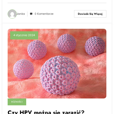
Janka
0 Komentarze
Dowiedz Się Więcej
4 stycznia 2024
RÓŻNOŚCI
Czy HPV można się zarazić?