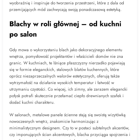
wyobraźnię i inspiruje do tworzenia przestrzeni, które z dala od
przemijających mód zachwycają swoją ponadczasową estetyką.
Blachy w roli głównej – od kuchni
po salon
Gdy mowa o wykorzystaniu blach jako dekoracyjnego elementu
wnętrza, pomysłowość projektantów i właścicieli domów nie zna
granic. W kuchniach, te lśniące płaszczyzny nierzadko pojawiają
się w formie eleganckich, stalowych blatów kuchennych, które
oprócz niezaprzeczalnych walorów estetycznych, oferują także
wytrzymałość na działanie wysokich temperatur i łatwość w
utrzymaniu czystości. Co więcej, ich zimny, ale zarazem elegancki
połysk potrafi skutecznie przełamać ciepło drewnianych szafek i
dodać kuchni charakteru.
W salonach, metalowe panele ścienne stają się swoistą wizytówką
nowoczesnych wnętrz, znakomicie harmonizując z
minimalistycznym designem. Czy to w postaci subtelnych akcentów,
czy imponujących ścian akcentowych, blacha przyciąga spojrzenia i