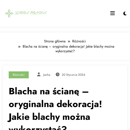
Skip
to
content
Strona główna
Różności
Blacha na ścianę – oryginalna dekoracja! Jakie blachy można
wykorzystać?
Różności
Janka
20 Stycznia 2024
Blacha na ścianę –
oryginalna dekoracja!
Jakie blachy można
wykorzystać?