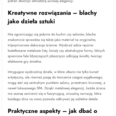
potrafi stworzyć atmosferę surowej elegancji.
Kreatywne rozwiązania – blachy
jako dzieła sztuki
Nie ograniczając się jedynie do kuchni czy salonów, blacha
znakomicie sprawdza się także jako materiał na oryginalne,
trójwymiarowe dekoracje ścienne. Wyobraź sobie ręcznie
kształtowane metalowe listy, kwiaty czy abstrakcyjne formy, których
spienione fale błyszczących płaszczyzn odbijają światło, tworząc
efektowne gry świetlne.
Intrygujące wyobraźnię dzieła, w które utkano nie tylko kunszt
artystyczny, ale również pasję do tworzenia czegoś wyjątkowego,
mogą stać się centralnym punktem salonu, przestrzeni biurowej, a
nawet luksusowego SPA. Dzięki metalowej elegancji, każda ściana
ma szansę zamienić się w fascynującą, wizualną narrację, która
każdego dnia na nowo pozwala odkrywać jej subtelne detale.
Praktyczne aspekty – jak dbać o