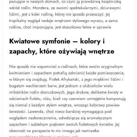
panujące w naszych domach, co czyni ją prawdziwą księżniczką
wśród roślin. Monstera, ze swoimi spektakularnymi, dziurawymi
liśćmi, jest z kolei rośliną, której nie sposób przeoczyć. Jej
tropikalny wygląd nadaje wnętrzom stylowego wyrazu, a sama
roślina, choć imponująca, jest stosunkowo łatwa w uprawie.
Kwiatowe symfonie – kolory i
zapachy, które ożywiają wnętrze
Nie sposób nie wspomnieć o roślinach, które swoim oryginalnym
kwitnieniem i zapachem potrafią odmienić każde pomieszczenie,
w którym się znajdują. Fiołek Afrykański, z jego miękkimi liśćmi i
bogatym wachlarzem barw, jest jednym z ulubieńców wielu
miłośników roślin doniczkowych. Jego drobne, delikatne kwiaty w
odcieniach fioletu, różu, bieli czy czerwieni umiejętnie komponują
się niemal z każdym stylem wnętrza, wnosząc kolorowy powiew
świeżości. Lawenda, choć nieco bardziej wymagająca pod
względem nasłonecznienia, odwdzięcza się aromatycznym
zapachem i subtelnym pięknem swoich fioletowych kwiatów. Jej
obecność na parapecie to nic innego jak namiastka