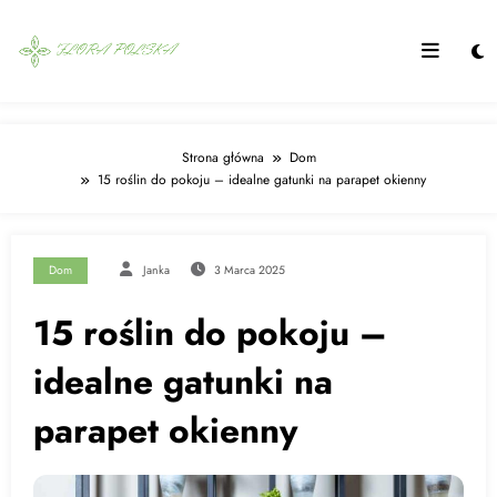
Skip
to
content
Strona główna
Dom
15 roślin do pokoju – idealne gatunki na parapet okienny
Dom
Janka
3 Marca 2025
15 roślin do pokoju –
idealne gatunki na
parapet okienny