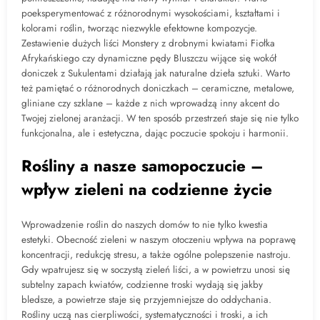
poeksperymentować z różnorodnymi wysokościami, kształtami i
kolorami roślin, tworząc niezwykle efektowne kompozycje.
Zestawienie dużych liści Monstery z drobnymi kwiatami Fiołka
Afrykańskiego czy dynamiczne pędy Bluszczu wijące się wokół
doniczek z Sukulentami działają jak naturalne dzieła sztuki. Warto
też pamiętać o różnorodnych doniczkach – ceramiczne, metalowe,
gliniane czy szklane – każde z nich wprowadzą inny akcent do
Twojej zielonej aranżacji. W ten sposób przestrzeń staje się nie tylko
funkcjonalna, ale i estetyczna, dając poczucie spokoju i harmonii.
Rośliny a nasze samopoczucie –
wpływ zieleni na codzienne życie
Wprowadzenie roślin do naszych domów to nie tylko kwestia
estetyki. Obecność zieleni w naszym otoczeniu wpływa na poprawę
koncentracji, redukcję stresu, a także ogólne polepszenie nastroju.
Gdy wpatrujesz się w soczystą zieleń liści, a w powietrzu unosi się
subtelny zapach kwiatów, codzienne troski wydają się jakby
bledsze, a powietrze staje się przyjemniejsze do oddychania.
Rośliny uczą nas cierpliwości, systematyczności i troski, a ich