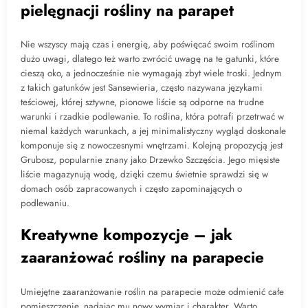
pielęgnacji rośliny na parapet
Nie wszyscy mają czas i energię, aby poświęcać swoim roślinom
dużo uwagi, dlatego też warto zwrócić uwagę na te gatunki, które
cieszą oko, a jednocześnie nie wymagają zbyt wiele troski. Jednym
z takich gatunków jest Sansewieria, często nazywana językami
teściowej, której sztywne, pionowe liście są odporne na trudne
warunki i rzadkie podlewanie. To roślina, która potrafi przetrwać w
niemal każdych warunkach, a jej minimalistyczny wygląd doskonale
komponuje się z nowoczesnymi wnętrzami. Kolejną propozycją jest
Grubosz, popularnie znany jako Drzewko Szczęścia. Jego mięsiste
liście magazynują wodę, dzięki czemu świetnie sprawdzi się w
domach osób zapracowanych i często zapominających o
podlewaniu.
Kreatywne kompozycje – jak
zaaranżować rośliny na parapecie
Umiejętne zaaranżowanie roślin na parapecie może odmienić całe
pomieszczenie, nadając mu nowy wymiar i charakter. Warto