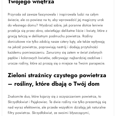
Twojego wnętrza
Przyroda od zawsze fascynowała i inspirowała ludzi na całym
świecie, ale co powiesz na to, aby wprowadzić jej magiczny urok
do własnego domu? Wyobraź sobie, jak poranne słońce leniwie
przebija się przez okno, oświetlając delikatne liście i kwiaty, które z
gracją tańczą w delikatnym podmuchu powietrza. Rośliny
doniczkowe nie tylko zdobią nasze cztery kąty, ale także wpływają
na jakość powietrza, poprawiają nastrój i dodają przytulności
każdemu pomieszczeniu. Zanurzmy się zatem w świat zielonych
pędów i kolorowych kwiatów, odkrywając najbardziej osobliwe i
urocze rośliny, które aż proszą się o miejsce na Twoim parapecie.
Zieloni strażnicy czystego powietrza
– rośliny, które dbają o Twój dom
Znakomite duo, które kojarzy się z oczyszczaniem powietrza, to
Skrzydłokwiat i Pająkowiec. Te dwie rośliny nie tylko prezentują się
nad wyraz efektownie, ale przede wszystkim działają jak naturalne
filtry powietrza. Skrzydłokwiat, ze swoimi błyszczącymi,