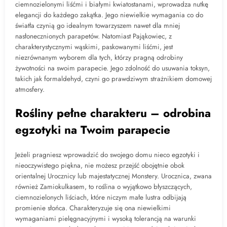
ciemnozielonymi liśćmi i białymi kwiatostanami, wprowadza nutkę
elegancji do każdego zakątka. Jego niewielkie wymagania co do
światła czynią go idealnym towarzyszem nawet dla mniej
nasłonecznionych parapetów. Natomiast Pająkowiec, z
charakterystycznymi wąskimi, paskowanymi liśćmi, jest
niezrównanym wyborem dla tych, którzy pragną odrobiny
żywotności na swoim parapecie. Jego zdolność do usuwania toksyn,
takich jak formaldehyd, czyni go prawdziwym strażnikiem domowej
atmosfery.
Rośliny pełne charakteru – odrobina
egzotyki na Twoim parapecie
Jeżeli pragniesz wprowadzić do swojego domu nieco egzotyki i
nieoczywistego piękna, nie możesz przejść obojętnie obok
orientalnej Urocznicy lub majestatycznej Monstery. Urocznica, zwana
również Zamiokulkasem, to roślina o wyjątkowo błyszczących,
ciemnozielonych liściach, które niczym małe lustra odbijają
promienie słońca. Charakteryzuje się ona niewielkimi
wymaganiami pielęgnacyjnymi i wysoką tolerancją na warunki