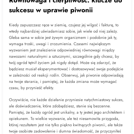
Równowaga i cierpliwość: klucze do
sukcesu w uprawie piwonii
Kiedy zapuszczasz ręce w ziemię, czujesz jej wilgoć i fakturę, to
wtedy najbardziej uświadamiasz sobie, jak wiele od niej zależy.
Gleba sama w sobie jest żywym organizmem i podobnie jak ty,
wymaga troski, uwagi i zrozumienia. Czasami największym
wyzwaniem jest znalezienie odpowiedniej równowagi między
nawozami naturalnymi a sztucznymi, szczególnie gdy chcesz, by
twój ogród tętnił życiem jak nigdy dotąd. Może się zdarzyć, że
będziesz musiał eksperymentować i dostosowywać swoje podejście
w zależności od reakcji roślin. Obserwuj, jak piwonie odpowiadają
na twoje starania, i pamiętaj, że każda zmiana może wymagać
czasu, by przynieść efekty.
Oczywiście, nie każde działanie przyniesie natychmiastowy sukces,
ale doświadczenie, które zdobędziesz, stanie się bezcenne.
Pamiętaj, że każdy ogród jest unikalny, a ty jesteś jego architektem i
opiekunem. To wielkie wyzwanie, ale też niesamowita przygoda,
której rezultatem jest nie tylko piękno kwitnących piwonii, ale także
twoje osobiste zadowolenie i dumna świadomość, że przyczyniłeś