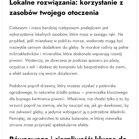
Lokalne rozwiązania: korzystanie z
zasobów twojego otoczenia
Ciekawym i nieco bardziej nietypowym podejściem jest
wykorzystanie lokalnych zasobów, które masz w zasięgu ręki. Na
przykład, jeśli mieszkasz w pobliżu morza, wodorosty mogą być
niezwykle cennym dodatkiem do gleby. Te morskie rośliny są pełne
mikroskładników i minerałów, które doskonale wspierają rozwój
piwonii. Wystarczy, że zbierzesz je podczas spaceru po plaży,
oczyścisz z soli i dodasz do kompostu lub bezpośrednio do ziemi,
a efekt zaskoczy cię swoim działaniem.
Podobnie popiół drzewny, który możesz uzyskać z paleniska
ogrodowego, to naturalne źródło potasu – pierwiastka kluczowego
dla bujnego kwitnienia piwonii. Właściwie, nie chodzi tylko o to, by
wrzucić popiół na ziemię, ale by nauczyć się, jak go dawkować, by
nie zakwasić gleby, a jedynie wzbogacić ją o potrzebne składniki.
Pamiętaj, że ogrodnictwo to sztuka balansów, w której niewielka
zmiana może przynieść spektakularne efekty.