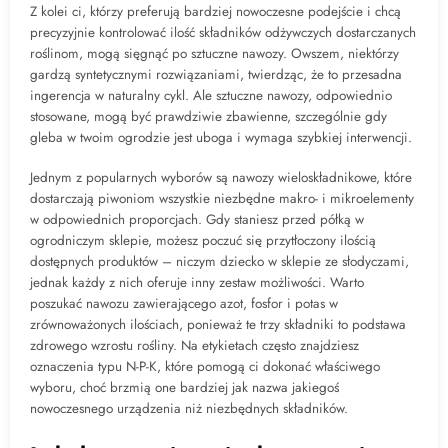
Z kolei ci, którzy preferują bardziej nowoczesne podejście i chcą
precyzyjnie kontrolować ilość składników odżywczych dostarczanych
roślinom, mogą sięgnąć po sztuczne nawozy. Owszem, niektórzy
gardzą syntetycznymi rozwiązaniami, twierdząc, że to przesadna
ingerencja w naturalny cykl. Ale sztuczne nawozy, odpowiednio
stosowane, mogą być prawdziwie zbawienne, szczególnie gdy
gleba w twoim ogrodzie jest uboga i wymaga szybkiej interwencji.
Jednym z popularnych wyborów są nawozy wieloskładnikowe, które
dostarczają piwoniom wszystkie niezbędne makro- i mikroelementy
w odpowiednich proporcjach. Gdy staniesz przed półką w
ogrodniczym sklepie, możesz poczuć się przytłoczony ilością
dostępnych produktów – niczym dziecko w sklepie ze słodyczami,
jednak każdy z nich oferuje inny zestaw możliwości. Warto
poszukać nawozu zawierającego azot, fosfor i potas w
zrównoważonych ilościach, ponieważ te trzy składniki to podstawa
zdrowego wzrostu rośliny. Na etykietach często znajdziesz
oznaczenia typu N-P-K, które pomogą ci dokonać właściwego
wyboru, choć brzmią one bardziej jak nazwa jakiegoś
nowoczesnego urządzenia niż niezbędnych składników.