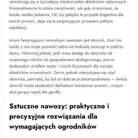
zamieniają się w życiodajny substrat pełen składników odżywczych.
Kompostowanie to sztuka cierpliwości, ale gdy zrozumiesz, że
każda resztka jedzenia, liść czy gałązka to przyszłe bogactwo dla
twoich piwonii, staje się to pasjonującym procesem pełnym
satysfakcji.
Innym fascynującym naturalnym nawozem jest obornik, choć nie
każdy z nas może pozwolić sobie na hodowlę zwierząt w pobliżu
domu. Niemniej jednak, jeśli masz dostęp do obornika od
znajomego rolnika lub gospodarstwa ekologicznego, jest on
doskonałym źródłem azotu i innych kluczowych dla wzrostu
składników mineralnych. Zanim jednak zdecydujesz się użyć
obornika, pamiętaj, by był on dobrze przekompostowany – świeży
obornik może zaszkodzić delikatnym korzeniom piwonii, niczym
zbyt gorący napój dla gardła.
Sztuczne nawozy: praktyczne i
precyzyjne rozwiązania dla
wymagających ogrodników