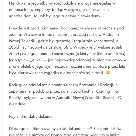
Hendrixa, a jego albumy rozchodziły się drogą nielegalną w
milionach egzemplarzy, będąc ważnym głosem w walce z
apartheidem. Muzyk był tego zupełnie nieświadomy.
Prawda jest zgoła odmienna. Rodriguez wcale nie zapadł się pod
ziemię. Właściwie to radził sobie naprawdę nieźle w Australii i
Nowej Zelandii, gdzie był gwiazdą i regularnie koncertował, a
„Cold Fact” zdobył status złotej płyty. Występy te utrwalone zostały
zresztą na jego albumie koncertowym (o którym w filmie ani słowa).
Jego tytuł – „Alive” – jest najprawdopodobniej skinieniem głowy w
stronę plotek o jego tajemniczej, mrocznej śmierci, która przez lata
była nierozwiązaną zagadką dla bohaterów tej historii.
Rodriguez odniósł też niemały sukces w Botswanie i Rodezji, a
zapomniane podobno przez świat „Cold Fact” i „Coming From
Reality” były wznawiane w Australii, Nowej Zelandii i Szwecji. Oj,
nieładnie.
Fajny film, słaby dokument
Dlaczego ten film nazwany został dokumentem? Zatajanie faktów
nie różni się niczym od pospolitego kłamstwa, więc czy w takim