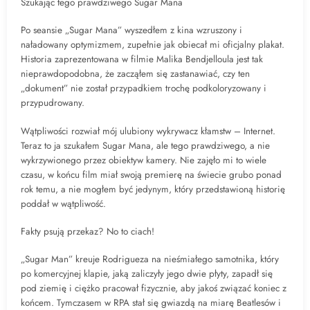
Szukając tego prawdziwego Sugar Mana
Po seansie „Sugar Mana” wyszedłem z kina wzruszony i
naładowany optymizmem, zupełnie jak obiecał mi oficjalny plakat.
Historia zaprezentowana w filmie Malika Bendjelloula jest tak
nieprawdopodobna, że zacząłem się zastanawiać, czy ten
„dokument” nie został przypadkiem trochę podkoloryzowany i
przypudrowany.
Wątpliwości rozwiał mój ulubiony wykrywacz kłamstw – Internet.
Teraz to ja szukałem Sugar Mana, ale tego prawdziwego, a nie
wykrzywionego przez obiektyw kamery. Nie zajęło mi to wiele
czasu, w końcu film miał swoją premierę na świecie grubo ponad
rok temu, a nie mogłem być jedynym, który przedstawioną historię
poddał w wątpliwość.
Fakty psują przekaz? No to ciach!
„Sugar Man” kreuje Rodrigueza na nieśmiałego samotnika, który
po komercyjnej klapie, jaką zaliczyły jego dwie płyty, zapadł się
pod ziemię i ciężko pracował fizycznie, aby jakoś związać koniec z
końcem. Tymczasem w RPA stał się gwiazdą na miarę Beatlesów i