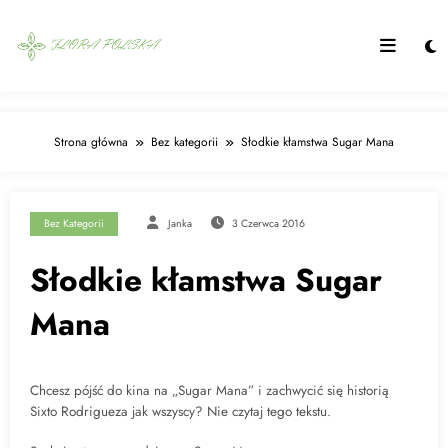
Skip
to
content
Strona główna
Bez kategorii
Słodkie kłamstwa Sugar Mana
Bez Kategorii
Janka
3 Czerwca 2016
Słodkie kłamstwa Sugar
Mana
Chcesz pójść do kina na „Sugar Mana” i zachwycić się historią
Sixto Rodrigueza jak wszyscy? Nie czytaj tego tekstu.