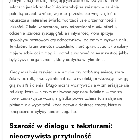
Jednym z najbardziej intrygujących aspektów szarych ścian w
salonach jest ich zdolność do interakcji ze światłem – za dnia
potrafią przeobrazić się w jasne, przestronne wnętrza, które
wpuszczają naturalne światło, tworząc iluzję przestronności i
lekkości. Z kolei wieczorem, przy odpowiednim oświetleniu,
odcienie szarości zyskują głębię i intymność, która sprzyja
spokojnym rozmowom czy odpoczynkowi po pełnym wyzwań dniu.
To właśnie ta zmienność i wszechstronność sprawia, że takie salony
mają w sobie coś z magii i potrafią wpływać na nasz nastrój, jakby
były żywym organizmem, który oddycha w rytm dnia.
Kiedy w salonie zaświeci się lampka czy rozbłysną świece, szare
ściany potrafią stworzyć niemal teatralny efekt, przykuwając uwagę
grą światła i cienia. Długo można wpatrywać się w zmieniające się
refleksy, które – niczym malowane pędzlem światłem – tworzą
nowe, zaskakujące wzory, a gładka powierzchnia ścian staje się
płótnem dla wyobraźni, która pozwala dostrzec rzeczy, które w
innej scenerii byłyby niedostrzegalne.
Szarość w dialogu z teksturami:
nieoczywista przytulność