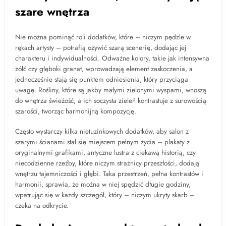
szare wnętrza
Nie można pominąć roli dodatków, które – niczym pędzle w
rękach artysty – potrafią ożywić szarą scenerię, dodając jej
charakteru i indywidualności. Odważne kolory, takie jak intensywna
żółć czy głęboki granat, wprowadzają element zaskoczenia, a
jednocześnie stają się punktem odniesienia, który przyciąga
uwagę. Rośliny, które są jakby małymi zielonymi wyspami, wnoszą
do wnętrza świeżość, a ich soczysta zieleń kontrastuje z surowością
szarości, tworząc harmonijną kompozycję.
Często wystarczy kilka nietuzinkowych dodatków, aby salon z
szarymi ścianami stał się miejscem pełnym życia – plakaty z
oryginalnymi grafikami, antyczne lustra z ciekawą historią, czy
niecodzienne rzeźby, które niczym strażnicy przeszłości, dodają
wnętrzu tajemniczości i głębi. Taka przestrzeń, pełna kontrastów i
harmonii, sprawia, że można w niej spędzić długie godziny,
wpatrując się w każdy szczegół, który – niczym ukryty skarb –
czeka na odkrycie.