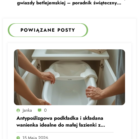
gwiazdy betlejemskiej – poradnik świąteczny
krok po kroku
POWIĄZANE POSTY
Janka
0
Antypoślizgowa podkładka i składana
wanienka idealne do małej łazienki z
maluchem
15 Maja 2026