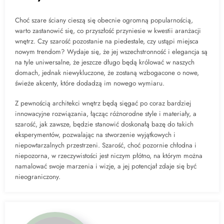
Choć szare ściany cieszą się obecnie ogromną popularnością,
warto zastanowić się, co przyszłość przyniesie w kwestii aranżacji
wnętrz. Czy szarość pozostanie na piedestale, czy ustąpi miejsca
nowym trendom? Wydaje się, że jej wszechstronność i elegancja są
na tyle uniwersalne, że jeszcze długo będą królować w naszych
domach, jednak niewykluczone, że zostaną wzbogacone o nowe,
świeże akcenty, które dodadzą im nowego wymiaru.
Z pewnością architekci wnętrz będą sięgać po coraz bardziej
innowacyjne rozwiązania, łącząc różnorodne style i materiały, a
szarość, jak zawsze, będzie stanowić doskonałą bazę do takich
eksperymentów, pozwalając na stworzenie wyjątkowych i
niepowtarzalnych przestrzeni. Szarość, choć pozornie chłodna i
niepozorna, w rzeczywistości jest niczym płótno, na którym można
namalować swoje marzenia i wizje, a jej potencjał zdaje się być
nieograniczony.