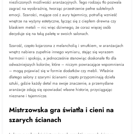
niezliczonych możliwości aranżacyjnych. Tego rodzaju tło pozwala
zagrać na wyobraźnię, tworząc przestrzenie pełne subtelnych
emocji. Szarości, mające coś z aury tajemnicy, potrafią wznieść
wnętrze na wyżyny estetyczne, łącząc się z ciepłem drewna czy
blaskiem metali – nic więc dziwnego, że coraz więcej osób
decyduje się na taką paletę w swoich salonach.
Szarość, często kojarzona z melancholią i smutkiem, w aranżacjach
wnętrz nabiera zupełnie innego wymiaru, stając się wyrazem
harmonii i spokoju, a jednocześnie stanowiąc doskonałe tło dla
odważniejszych kolorów, które – niczym powracające wspomnienia
– mogą pojawiać się w formie dodatków czy mebli. Właśnie
dlatego salony z szarymi ścianami często przypominają dzieła
sztuki, gdzie każdy detal ma swoje znaczenie, a przemyślane
aranżacje zdają się opowiadać własne historie, przyciągając
nieznane i tajemnicze.
Mistrzowska gra światła i cieni na
szarych ścianach