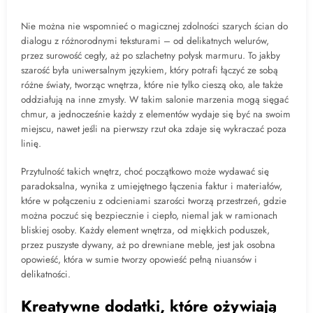
Nie można nie wspomnieć o magicznej zdolności szarych ścian do
dialogu z różnorodnymi teksturami – od delikatnych welurów,
przez surowość cegły, aż po szlachetny połysk marmuru. To jakby
szarość była uniwersalnym językiem, który potrafi łączyć ze sobą
różne światy, tworząc wnętrza, które nie tylko cieszą oko, ale także
oddziałują na inne zmysły. W takim salonie marzenia mogą sięgać
chmur, a jednocześnie każdy z elementów wydaje się być na swoim
miejscu, nawet jeśli na pierwszy rzut oka zdaje się wykraczać poza
linię.
Przytulność takich wnętrz, choć początkowo może wydawać się
paradoksalna, wynika z umiejętnego łączenia faktur i materiałów,
które w połączeniu z odcieniami szarości tworzą przestrzeń, gdzie
można poczuć się bezpiecznie i ciepło, niemal jak w ramionach
bliskiej osoby. Każdy element wnętrza, od miękkich poduszek,
przez puszyste dywany, aż po drewniane meble, jest jak osobna
opowieść, która w sumie tworzy opowieść pełną niuansów i
delikatności.
Kreatywne dodatki, które ożywiają