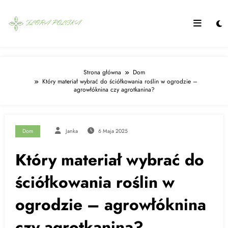
Skip
to
content
Strona główna
Dom
Który materiał wybrać do ściółkowania roślin w ogrodzie –
agrowłóknina czy agrotkanina?
Dom
Janka
6 Maja 2025
Który materiał wybrać do
ściółkowania roślin w
ogrodzie – agrowłóknina
czy agrotkanina?