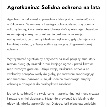
Agrotkanina: Solidna ochrona na lata
Agrotkanina natomiast to prawdziwy tytan pośród materiałów do
ściółkowania. Wykonana z trwałego polipropylenu, przypomina
solidną tarczę, która skutecznie blokuje słońce, nie dając chwastom
najmniejszej szansy na przetrwanie. Jest znana ze swojej
wytrzymałości, co czyni ją idealnym wyborem, gdy planujesz coś
bardziej trwałego, a Twoje rośliny wymagają długoterminowej
ochrony.
Wytrzymałość agrotkaniny przywodzi na myśl potężny mur, który
niczym nieugięty strażnik broni Twojego ogrodu przed każdym
nieproszonym gościem. Dzięki swojej strukturze, pozwala na
swobodny przepływ wody do gleby, jednocześnie zapobiegając
nadmiernemu parowaniu. To jak idealna równowaga między
ochroną a dostępem do niezbędnych zasobów.
Jednak ta solidność ma swoją cenę – agrotkanina jest nieco cięższa
i przez to mniej elastyczna. Może nie przylegać tak idealnie do
gleby jak miękka agrowłóknina. Dlatego, jeśli planujesz umieścić