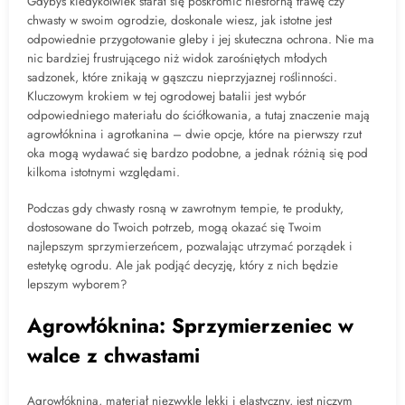
Gdybyś kiedykolwiek starał się poskromić niesforną trawę czy
chwasty w swoim ogrodzie, doskonale wiesz, jak istotne jest
odpowiednie przygotowanie gleby i jej skuteczna ochrona. Nie ma
nic bardziej frustrującego niż widok zarośniętych młodych
sadzonek, które znikają w gąszczu nieprzyjaznej roślinności.
Kluczowym krokiem w tej ogrodowej batalii jest wybór
odpowiedniego materiału do ściółkowania, a tutaj znaczenie mają
agrowłóknina i agrotkanina – dwie opcje, które na pierwszy rzut
oka mogą wydawać się bardzo podobne, a jednak różnią się pod
kilkoma istotnymi względami.
Podczas gdy chwasty rosną w zawrotnym tempie, te produkty,
dostosowane do Twoich potrzeb, mogą okazać się Twoim
najlepszym sprzymierzeńcem, pozwalając utrzymać porządek i
estetykę ogrodu. Ale jak podjąć decyzję, który z nich będzie
lepszym wyborem?
Agrowłóknina: Sprzymierzeniec w
walce z chwastami
Agrowłóknina, materiał niezwykle lekki i elastyczny, jest niczym