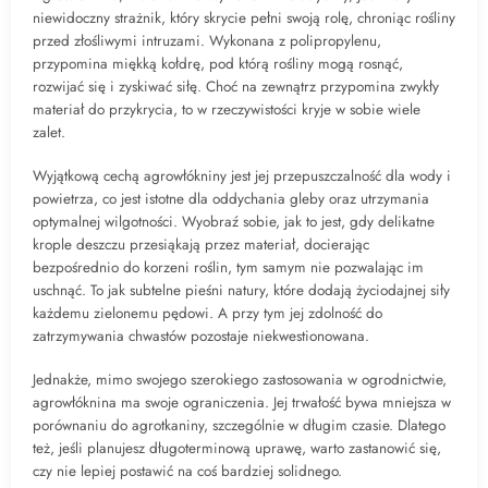
niewidoczny strażnik, który skrycie pełni swoją rolę, chroniąc rośliny
przed złośliwymi intruzami. Wykonana z polipropylenu,
przypomina miękką kołdrę, pod którą rośliny mogą rosnąć,
rozwijać się i zyskiwać siłę. Choć na zewnątrz przypomina zwykły
materiał do przykrycia, to w rzeczywistości kryje w sobie wiele
zalet.
Wyjątkową cechą agrowłókniny jest jej przepuszczalność dla wody i
powietrza, co jest istotne dla oddychania gleby oraz utrzymania
optymalnej wilgotności. Wyobraź sobie, jak to jest, gdy delikatne
krople deszczu przesiąkają przez materiał, docierając
bezpośrednio do korzeni roślin, tym samym nie pozwalając im
uschnąć. To jak subtelne pieśni natury, które dodają życiodajnej siły
każdemu zielonemu pędowi. A przy tym jej zdolność do
zatrzymywania chwastów pozostaje niekwestionowana.
Jednakże, mimo swojego szerokiego zastosowania w ogrodnictwie,
agrowłóknina ma swoje ograniczenia. Jej trwałość bywa mniejsza w
porównaniu do agrotkaniny, szczególnie w długim czasie. Dlatego
też, jeśli planujesz długoterminową uprawę, warto zastanowić się,
czy nie lepiej postawić na coś bardziej solidnego.