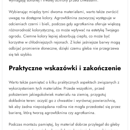
wymagają solidnej i trwałej ochrony przed chwastami.
Wybierając między tymi dwoma materiałami, warto także zwrócić
uwagę na dostępne kolory. Agrowłóknina zazwyczaj występuje w
odcieniach czerni i bieli, podczas gdy agrotkanina oferuje większą
różnorodność kolorystyczną, co może wpływać na estetykę Twojego
ogrodu. Ciemne kolory lepiej absorbują ciepło, co może być
korzystne w chłodniejszych rejonach. Z kolei jaśniejsze barwy mogą
odbijać promienie słoneczne, dzięki czemu gleba nie przegrzewa
się tak szybko.
Praktyczne wskazówki i zakończenie
Warto także pamiętać o kilku praktycznych aspektach związanych z
wykorzystaniem tych materiałów. Przede wszystkim, przed
położeniem jakiegokolwiek materiału na ziemię, przygotuj
dokładnie teren: oczyść go z chwastów i wyrównaj powierzchnię,
tak aby żadna niepożądana roślina nie mogła przedostać się przez
barierę, którą tworzą agrowłóknina czy agrotkanina.
Podczas montażu pamiętaj, by materiał dobrze przylegał do gleby