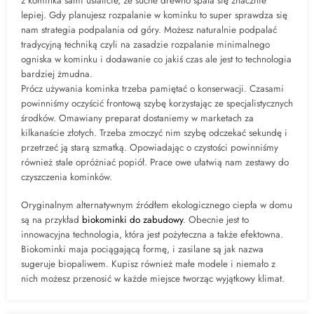
z kominka sami ustalicie, że suche drewno spala się znacznie
lepiej. Gdy planujesz rozpalanie w kominku to super sprawdza się
nam strategia podpalania od góry. Możesz naturalnie podpalać
tradycyjną techniką czyli na zasadzie rozpalanie minimalnego
ogniska w kominku i dodawanie co jakiś czas ale jest to technologia
bardziej żmudna.
Prócz używania kominka trzeba pamiętać o konserwacji. Czasami
powinniśmy oczyścić frontową szybę korzystając ze specjalistycznych
środków. Omawiany preparat dostaniemy w marketach za
kilkanaście złotych. Trzeba zmoczyć nim szybę odczekać sekundę i
przetrzeć ją starą szmatką. Opowiadając o czystości powinniśmy
również stale opróżniać popiół. Prace owe ułatwią nam zestawy do
czyszczenia kominków.
Oryginalnym alternatywnym źródłem ekologicznego ciepła w domu
są na przykład
biokominki do zabudowy
. Obecnie jest to
innowacyjna technologia, która jest pożyteczna a także efektowna.
Biokominki maja pociągającą formę, i zasilane są jak nazwa
sugeruje biopaliwem. Kupisz również małe modele i niemało z
nich możesz przenosić w każde miejsce tworząc wyjątkowy klimat.