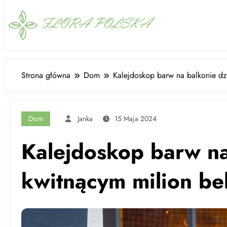
Skip
to
content
Strona główna
Dom
Kalejdoskop barw na balkonie dzi
Dom
Janka
15 Maja 2024
Kalejdoskop barw na
kwitnącym milion bel