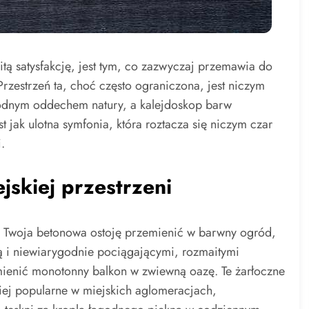
tą satysfakcję, jest tym, co zazwyczaj przemawia do
Przestrzeń ta, choć często ograniczona, jest niczym
bodnym oddechem natury, a kalejdoskop barw
st jak ulotna symfonia, która roztacza się niczym czar
.
jskiej przestrzeni
y Twoja betonowa ostoję przemienić w barwny ogród,
ią i niewiarygodnie pociągającymi, rozmaitymi
enić monotonny balkon w zwiewną oazę. Te żarłoczne
ziej popularne w miejskich aglomeracjach,