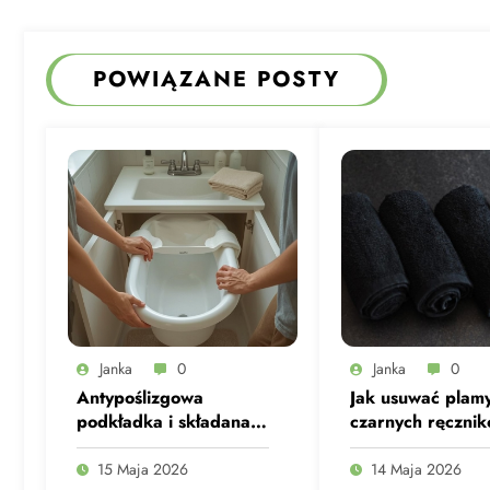
POWIĄZANE POSTY
Janka
0
Janka
0
Antypoślizgowa
Jak usuwać plamy
podkładka i składana
czarnych ręczni
wanienka idealne do
bez ryzyka odba
małej łazienki z
15 Maja 2026
14 Maja 2026