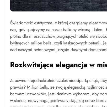
Świadomość estetyczna, z której czerpiemy niesamowi
nas, gdy spojrzymy na nasze balkony wiosną i latem. 
płótno dla mieszczuchów pragnących otulić się swo
kwitnących milion bells, czyli kaskadowych petunii, je
nad naszymi betonowymi, często dusznymi domenami
Rozkwitająca elegancja w mie
Zapewne niejednokrotnie czułeś nieodpartą chęć, ab
prawda? Milion bells, ze swoją elegancką roślinnośc
barwami dzwonków, jest idealnym wyborem, aby odmi
w słońce, niewymagające kwiaty stają się coraz bard