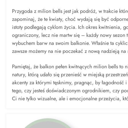
Przygoda z milion bells jest jak podróż, w trakcie kt
zapominaj, że te kwiaty, choć wydają się być odporne
istoty podlegają cyklom życia. Ich okres kwitnienia, g
ograniczony, lecz nie martw się – każdy nowy sezon t
wybuchem barw na swoim balkonie. Właśnie ta cyklicz
zawsze możemy na nie poczekać z nową nadzieją na 
Pamiętaj, że balkon pełen kwitnących milion bells to ni
natury, którą udało się przenieść w miejską przestrz
akcenty za którymi tęsknimy, pragnąc, by łagodność i 
tego, czy jesteś doświadczonym ogrodnikiem, czy pocz
Ci nie tylko wizualne, ale i emocjonalne przeżycia, k