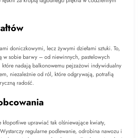
to tęskni za kroplą łagodnego piękna w codziennym
tałtów
inami doniczkowymi, lecz żywymi dziełami sztuki. To,
zą w sobie barwy – od niewinnych, pastelowych
y, które nadają balkonowemu pejzażowi indywidualny
sem, niezależnie od ról, które odgrywają, potrafią
ryczną radość.
 obcowania
 kłopotliwe uprawiać tak olśniewające kwiaty,
 Wystarczy regularne podlewanie, odrobina nawozu i