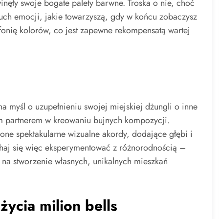
winęły swoje bogate palety barwne. Troska o nie, choć
uch emocji, jakie towarzyszą, gdy w końcu zobaczysz
fonię kolorów, co jest zapewne rekompensatą wartej
a myśl o uzupełnieniu swojej miejskiej dżungli o inne
szym partnerem w kreowaniu bujnych kompozycji.
one spektakularne wizualne akordy, dodające głębi i
wahaj się więc eksperymentować z różnorodnością –
 na stworzenie własnych, unikalnych mieszkań
życia milion bells