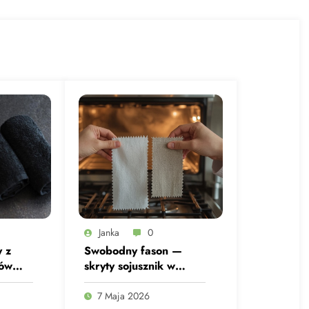
Janka
0
 z
Swobodny fason —
ków
skryty sojusznik w
rwień?
ochronie przed
przegrzaniem
7 Maja 2026