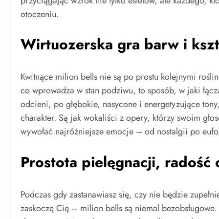
przyciągając wzrok nie tylko estetów, ale każdego, k
otoczeniu.
Wirtuozerska gra barw i ksz
Kwitnące milion bells nie są po prostu kolejnymi rośl
co wprowadza w stan podziwu, to sposób, w jaki łąc
odcieni, po głębokie, nasycone i energetyzujące ton
charakter. Są jak wokaliści z opery, którzy swoim gło
wywołać najróżniejsze emocje – od nostalgii po eufo
Prostota pielęgnacji, radość
Podczas gdy zastanawiasz się, czy nie będzie zupełnie
zaskoczę Cię – milion bells są niemal bezobsługowe.