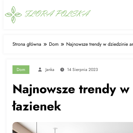
Skip
to
content
Strona główna
Dom
Najnowsze trendy w dziedzinie ar
Dom
Janka
14 Sierpnia 2023
Najnowsze trendy w 
łazienek