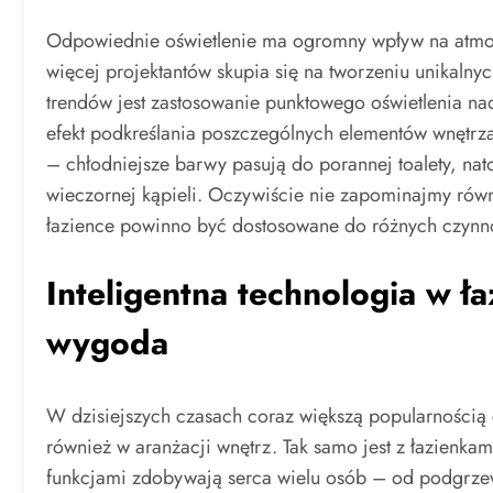
Odpowiednie oświetlenie ma ogromny wpływ na atmosf
więcej projektantów skupia się na tworzeniu unikaln
trendów jest zastosowanie punktowego oświetlenia n
efekt podkreślania poszczególnych elementów wnętrz
– chłodniejsze barwy pasują do porannej toalety, nato
wieczornej kąpieli. Oczywiście nie zapominajmy równ
łazience powinno być dostosowane do różnych czynnoś
Inteligentna technologia w ł
wygoda
W dzisiejszych czasach coraz większą popularnością c
również w aranżacji wnętrz. Tak samo jest z łazienkam
funkcjami zdobywają serca wielu osób – od podgrzew