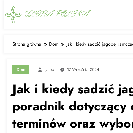
Skip
to
content
Strona główna
Dom
Jak i kiedy sadzić jagodę kamcz
Dom
Janka
17 Września 2024
Jak i kiedy sadzić 
poradnik dotyczący 
terminów oraz wybo