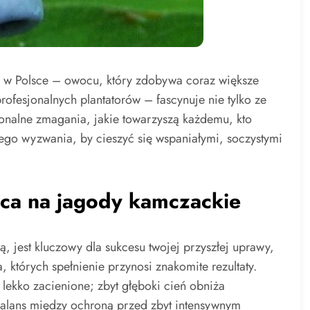
j w Polsce – owocu, który zdobywa coraz większe
ofesjonalnych plantatorów – fascynuje nie tylko ze
onalne zmagania, jakie towarzyszą każdemu, kto
tego wyzwania, by cieszyć się wspaniałymi, soczystymi
ca na jagody kamczackie
 jest kluczowy dla sukcesu twojej przyszłej uprawy,
których spełnienie przynosi znakomite rezultaty.
lekko zacienione; zbyt głęboki cień obniża
balans między ochroną przed zbyt intensywnym