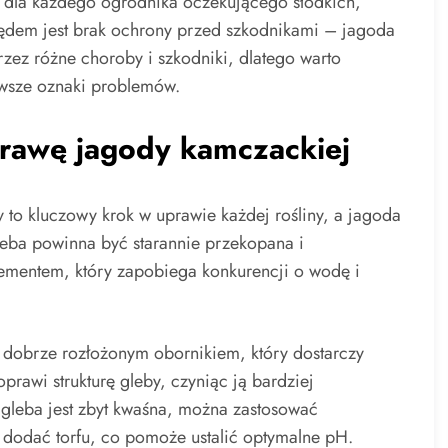
m dla każdego ogrodnika oczekującego słodkich,
łędem jest brak ochrony przed szkodnikami – jagoda
ez różne choroby i szkodniki, dlatego warto
rwsze oznaki problemów.
rawę jagody kamczackiej
 to kluczowy krok w uprawie każdej rośliny, a jagoda
leba powinna być starannie przekopana i
ementem, który zapobiega konkurencji o wodę i
dobrze rozłożonym obornikiem, który dostarczy
rawi strukturę gleby, czyniąc ją bardziej
i gleba jest zbyt kwaśna, można zastosować
 dodać torfu, co pomoże ustalić optymalne pH.