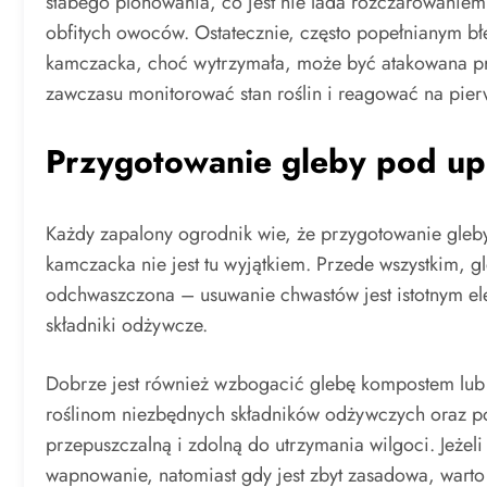
słabego plonowania, co jest nie lada rozczarowanie
obfitych owoców. Ostatecznie, często popełnianym b
kamczacka, choć wytrzymała, może być atakowana prz
zawczasu monitorować stan roślin i reagować na pie
Przygotowanie gleby pod up
Każdy zapalony ogrodnik wie, że przygotowanie gleby
kamczacka nie jest tu wyjątkiem. Przede wszystkim, g
odchwaszczona – usuwanie chwastów jest istotnym el
składniki odżywcze.
Dobrze jest również wzbogacić glebę kompostem lub 
roślinom niezbędnych składników odżywczych oraz pop
przepuszczalną i zdolną do utrzymania wilgoci. Jeżel
wapnowanie, natomiast gdy jest zbyt zasadowa, warto