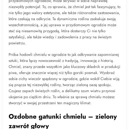
przydomowych ogródków, może skrywać w sobie naprawdę
niezwykły potencjał. To, co sprawia, że chmiel jest tak fascynujący, to
nie tylko jego walory estetyczne, ale także różnorodne zastosowania,
które czekają na odkrycie. Ta dynamiczna roślina zaskakuje swoją
wszechstronnością, a jej uprawa w przydomowym ogrodzie może
stać się niesamowitą przygodą, która dostarczy Ci nie tylko
satysfakcji, ale także wiedzy i zadowolenia z pracy na świeżym
powietrzu.
Próba hodowli chmielu w ogrodzie to jak odkrywanie zapomnianej
sztuki, która łączy nowoczesność z tradycją, innowację z historią.
Chmiel, znany przede wszystkim jako kluczowy składnik w produkcji
piwa, oferuje znacznie więcej niż tylko gorzki posmak. Wyobraź
sobie cichy wieczór spędzony w ogrodzie, gdzie wokół Ciebie wiją
się pnącza tej niezwykłej rośliny, tworząc zieloną oazę spokoju.
Czujesz zapach świeżych roślin, a delikatny szum wiatru przynosi
ukojenie po ciężkim dniu. To właśnie za sprawą chmielu możesz
stworzyć w swojej przestrzeni ten magiczny klimat.
Ozdobne gatunki chmielu – zielony
zawrót głowy