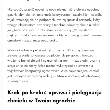
Nie sposób przejść obojętnie obok piękna, które oferują ozdobne
gatunki chmielu. Ich zmienność kolorystyczna, kształty liści i sposób,
w jaki wspinają się po podporach, tworzą spektakl przyrody, który
wciąga obserwatora bez reszty. Ozdobne odmiany chmielu, takie
jak „Aureus” z liśćmi o złocistym odcieniu czy „Variegata” z
pięknym, biało-zielonym wzorem na liściach, mogą dodać Twojemu
ogrodowi niezaprzeczalnego uroku.
Wyobraź sobie te pełne wdzięku pnącza, które przypominają
zielone kaskady spływające po płocie lub pergolach, tworząc
wrażenie bujnej zieleni i naturalnej harmonii. Każda odmiana ma
swoje unikalne cechy, które można wykorzystać do stworzenia
wyjątkowych kompozycji ogrodowych. A co najważniejsze, chmiel
jest niezwykle wdzięczną rośliną – łatwą w uprawie, ale efektowną
w każdym calu.
Krok po kroku: uprawa i pielęgnacja
chmielu w Twoim ogrodzie