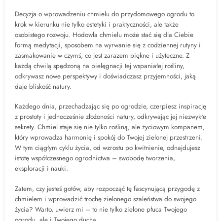
Decyzja o wprowadzeniu chmielu do przydomowego ogrodu to
krok w kierunku nie tylko estetyki i praktyczności, ale także
osobistego rozwoju. Hodowla chmielu może stać się dla Ciebie
formą medytacji, sposobem na wyrwanie się z codziennej rutyny i
zasmakowanie w czymś, co jest zarazem piękne i użyteczne. Z
każdą chwilą spędzoną na pielęgnacji tej wspaniałej rośliny,
odkrywasz nowe perspektywy i doświadczasz przyjemności, jaką
daje bliskość natury.
Każdego dnia, przechadzając się po ogrodzie, czerpiesz inspirację
z prostoty i jednocześnie złożoności natury, odkrywając jej niezwykłe
sekrety. Chmiel staje się nie tylko rośliną, ale życiowym kompanem,
który wprowadza harmonię i spokój do Twojej zielonej przestrzeni.
W tym ciągłym cyklu życia, od wzrostu po kwitnienie, odnajdujesz
istotę współczesnego ogrodnictwa – swobodę tworzenia,
eksploracji i nauki.
Zatem, czy jesteś gotów, aby rozpocząć tę fascynującą przygodę z
chmielem i wprowadzić trochę zielonego szaleństwa do swojego
życia? Warto, uwierz mi – to nie tylko zielone płuca Twojego
ogrodu, ale i Twojego ducha.