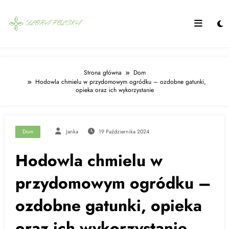
Skip
to
content
Strona główna
Dom
Hodowla chmielu w przydomowym ogródku – ozdobne gatunki,
opieka oraz ich wykorzystanie
Dom
Janka
19 Października 2024
Hodowla chmielu w
przydomowym ogródku –
ozdobne gatunki, opieka
oraz ich wykorzystanie