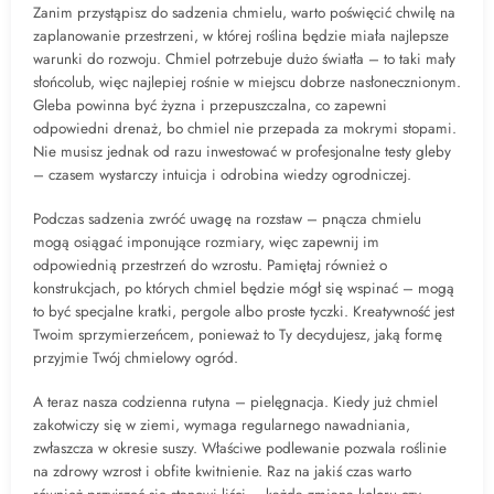
Zanim przystąpisz do sadzenia chmielu, warto poświęcić chwilę na
zaplanowanie przestrzeni, w której roślina będzie miała najlepsze
warunki do rozwoju. Chmiel potrzebuje dużo światła – to taki mały
słońcolub, więc najlepiej rośnie w miejscu dobrze nasłonecznionym.
Gleba powinna być żyzna i przepuszczalna, co zapewni
odpowiedni drenaż, bo chmiel nie przepada za mokrymi stopami.
Nie musisz jednak od razu inwestować w profesjonalne testy gleby
– czasem wystarczy intuicja i odrobina wiedzy ogrodniczej.
Podczas sadzenia zwróć uwagę na rozstaw – pnącza chmielu
mogą osiągać imponujące rozmiary, więc zapewnij im
odpowiednią przestrzeń do wzrostu. Pamiętaj również o
konstrukcjach, po których chmiel będzie mógł się wspinać – mogą
to być specjalne kratki, pergole albo proste tyczki. Kreatywność jest
Twoim sprzymierzeńcem, ponieważ to Ty decydujesz, jaką formę
przyjmie Twój chmielowy ogród.
A teraz nasza codzienna rutyna – pielęgnacja. Kiedy już chmiel
zakotwiczy się w ziemi, wymaga regularnego nawadniania,
zwłaszcza w okresie suszy. Właściwe podlewanie pozwala roślinie
na zdrowy wzrost i obfite kwitnienie. Raz na jakiś czas warto