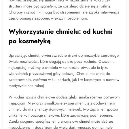
również przyjrzeć się stanowi liści – każda zmiana koloru czy
struktury może być sygnałem, że coś złego dzieje się z rośliną.
Choroby i szkodniki mogą być utrapieniem, ale szybka interwencja
często pomaga zapobiec większym problemom.
Wykorzystanie chmielu: od kuchni
po kosmetykę
Uprawiając chmiel, otwierasz sobie drzwi do niezwykle szerokiego
świata możliwości, które sięgają daleko poza kuchnię. Owszem,
najczęściej myślimy o chmielu w kontekście piwa, ale to tylko
wierzchołek przysłowiowej góry lodowej. Chmiel ma wiele do
zaoferowania, zarówno w kulinariach, jak i w kosmetyce, a nawet w
medycynie naturalnej.
W kuchni szyszki chmielowe dodają głębi smaku różnym potrawom
i napojom. Niektórzy śmiałkowie eksperymentują z dodawaniem
chmielu do marynat czy domowych nalewek, tworząc w ten sposób
unikalne kompozycje smakowe, które zachwycają podniebienie.
Dzięki swojemu specyficznemu aromatowi chmiel może stać się
niecodziennym dodatkiem do wielu dań, wnosząc do nich nutę